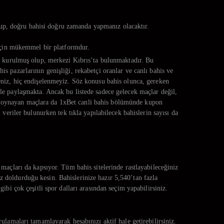
ulup, doğru bahisi doğru zamanda yapmanız olacaktır.
 için mükemmel bir platformdur.
nda kurulmuş olup, merkezi Kıbrıs’ta bulunmaktadır. Bu
s pazarlarının genişliği, rekabetçi oranlar ve canlı bahis ve
seniz, hiç endişelenmeyiz. Söz konusu bahis olunca, gereken
ile paylaşmakta. Ancak bu listede sadece gelecek maçlar değil,
da oynayan maçlara da 1xBet canli bahis bölümünde kupon
 veriler bulunurken tek tıkla yapılabilecek bahislerin sayısı da
 maçları da kapsıyor. Tüm bahis sitelerinde rastlayabileceğiniz
z doldurduğu kesin. Bahislerinize hazır 5,540’tan fazla
gibi çok çeşitli spor dalları arasından seçim yapabilirsiniz.
rulamaları tamamlayarak hesabınızı aktif hale getirebilirsiniz.