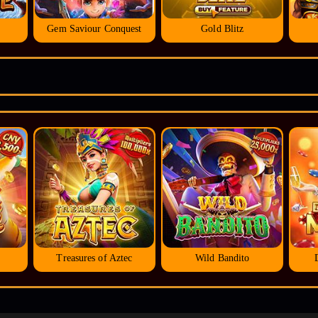
Gem Saviour Conquest
Gold Blitz
Treasures of Aztec
Wild Bandito