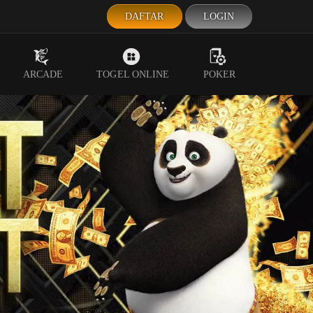
DAFTAR
LOGIN
ARCADE
TOGEL ONLINE
POKER