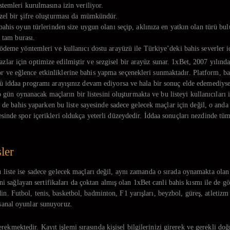
stemleri kurulmasına izin veriliyor.
özel bir şifre oluşturması da mümkündür.
 bahis oyun türlerinden size uygun olanı seçip, aklınıza en yatkın olan türü b
e tam burası.
i ödeme yöntemleri ve kullanıcı dostu arayüzü ile Türkiye’deki bahis severler
hazlar için optimize edilmiştir ve sezgisel bir arayüz sunar. 1xBet, 2007 yılı
r ve eğlence etkinliklerine bahis yapma seçenekleri sunmaktadır. Platform, bahi
günkü iddaa programı arayışınız devam ediyorsa ve hala bir sonuç elde edemediy
gün oynanacak maçların bir listesini oluşturmakta ve bu listeyi kullanıcıları 
de bahis yaparken bu liste sayesinde sadece gelecek maçlar için değil, o an
tesinde spor içerikleri oldukça yeterli düzeydedir. İddaa sonuçları nezdinde tüm
ler
Bu liste ise sadece gelecek maçları değil, aynı zamanda o sırada oynamakta olan
sağlayan sertifikaları da çoktan almış olan 1xBet canli bahis kısmı ile de gö
. Futbol, ​​tenis, basketbol, ​​badminton, F1 yarışları, beyzbol, güreş, atletizm 
 sanal oyunlar sunuyoruz.
ekmektedir. Kayıt işlemi sırasında kişisel bilgilerinizi girerek ve gerekli doğ