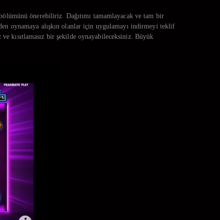
lı” bölümünü önerebiliriz. Dağıtımı tamamlayacak ve tam bir
den oynamaya alışkın olanlar için uygulamayı indirmeyi teklif
z ve kısıtlamasız bir şekilde oynayabileceksiniz. Büyük