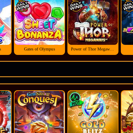
s
Gates of Olympus
Power of Thor Megaways