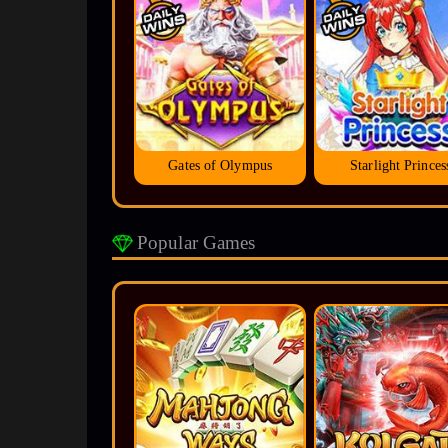
Gates of Olympus
Starlight Princes
Popular Games