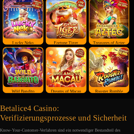
Lucky Neko
Fortune Tiger
Treasures of Aztec
Wild Bandito
Dreams of Macau
Rooster Rumble
Betalice4 Casino:
Verifizierungsprozesse und Sicherheit
Know-Your-Customer-Verfahren sind ein notwendiger Bestandteil des