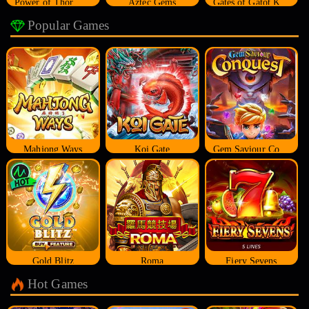
Power of Thor Megaways
Aztec Gems
Gates of Gatot Kaca
Popular Games
Mahjong Ways
Koi Gate
Gem Saviour Conquest
Gold Blitz
Roma
Fiery Sevens
Hot Games