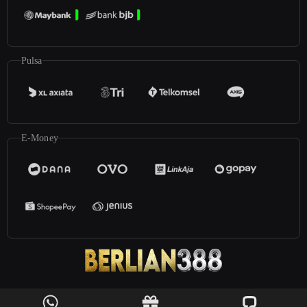
Pulsa
E-Money
©2024
Berlian388
. All rights reserved | 18+