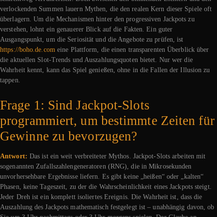
verlockenden Summen lauern Mythen, die den realen Kern dieser Spiele oft
überlagern. Um die Mechanismen hinter den progressiven Jackpots zu
verstehen, lohnt ein genauerer Blick auf die Fakten. Ein guter
Ausgangspunkt, um die Seriosität und die Angebote zu prüfen, ist
https://boho.de.com
eine Plattform, die einen transparenten Überblick über
die aktuellen Slot-Trends und Auszahlungsquoten bietet. Nur wer die
Wahrheit kennt, kann das Spiel genießen, ohne in die Fallen der Illusion zu
tappen.
Frage 1: Sind Jackpot-Slots
programmiert, um bestimmte Zeiten für
Gewinne zu bevorzugen?
Antwort:
Das ist ein weit verbreiteter Mythos. Jackpot-Slots arbeiten mit
sogenannten Zufallszahlengeneratoren (RNG), die in Mikrosekunden
unvorhersehbare Ergebnisse liefern. Es gibt keine „heißen“ oder „kalten“
Phasen, keine Tageszeit, zu der die Wahrscheinlichkeit eines Jackpots steigt.
Jeder Dreh ist ein komplett isoliertes Ereignis. Die Wahrheit ist, dass die
Auszahlung des Jackpots mathematisch festgelegt ist – unabhängig davon, ob