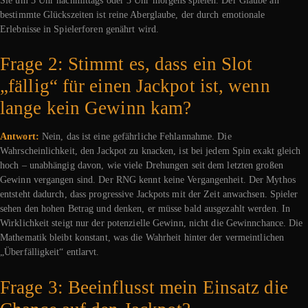
Sie um 3 Uhr nachmittags oder 3 Uhr morgens spielen. Der Glaube an
bestimmte Glückszeiten ist reine Aberglaube, der durch emotionale
Erlebnisse in Spielerforen genährt wird.
Frage 2: Stimmt es, dass ein Slot
„fällig“ für einen Jackpot ist, wenn
lange kein Gewinn kam?
Antwort:
Nein, das ist eine gefährliche Fehlannahme. Die
Wahrscheinlichkeit, den Jackpot zu knacken, ist bei jedem Spin exakt gleich
hoch – unabhängig davon, wie viele Drehungen seit dem letzten großen
Gewinn vergangen sind. Der RNG kennt keine Vergangenheit. Der Mythos
entsteht dadurch, dass progressive Jackpots mit der Zeit anwachsen. Spieler
sehen den hohen Betrag und denken, er müsse bald ausgezahlt werden. In
Wirklichkeit steigt nur der potenzielle Gewinn, nicht die Gewinnchance. Die
Mathematik bleibt konstant, was die Wahrheit hinter der vermeintlichen
„Überfälligkeit“ entlarvt.
Frage 3: Beeinflusst mein Einsatz die