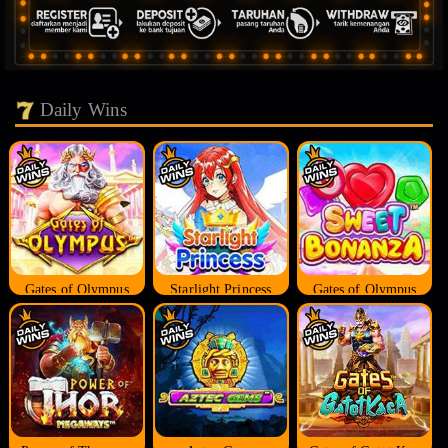
Daily Wins
Gates of Olympus
Starlight Princess
Gates of Olympus