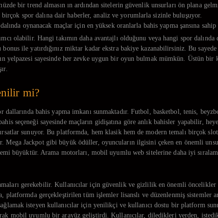
zde bir trend almasın ın ardından sitelerin güvenlik unsurları ön plana gelmi
 birçok spor dalına dair haberler, analiz ve yorumlarla sizinle buluşuyor.
 dalında oynanacak maçlar için en yüksek oranlarla bahis yapma şansına sahip 
rdımcı olabilir. Hangi takımın daha avantajlı olduğunu veya hangi spor dalınd
 bonus ile yatırdığınız miktar kadar ekstra bakiye kazanabilirsiniz. Bu sayede 
 oyun yelpazesi sayesinde her zevke uygun bir oyun bulmak mümkün. Üstün bir 
ır.
nilir mi?
por dallarında bahis yapma imkanı sunmaktadır. Futbol, basketbol, tenis, beyzbo
bahis seçeneği sayesinde maçların gidişatına göre anlık bahisler yapabilir, hey
fırsatlar sunuyor. Bu platformda, hem klasik hem de modern temalı birçok slot
. Mega Jackpot gibi büyük ödüller, oyuncuların ilgisini çeken en önemli unsur
büyüktür. Arama motorları, mobil uyumlu web sitelerine daha iyi sıralamala
ları gerekebilir. Kullanıcılar için güvenlik ve gizlilik en önemli öncelikler a
a, platformda gerçekleştirilen tüm işlemler lisanslı ve düzenlenmiş sistemler ar
sağlamak isteyen kullanıcılar için yenilikçi ve kullanıcı dostu bir platform s
ak mobil uyumlu bir arayüz geliştirdi. Kullanıcılar, diledikleri yerden, istedi