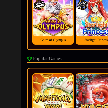
Gates of Olympus
Starlight Princes
Popular Games