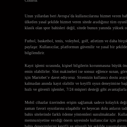
Content
Uzun yıllardan beri Avrupa’da kullanıcılarına hizmet veren bah
ülkeden yasal şekilde hizmet veren sitede aradığınız tüm oyunlar
klasik olan spor bahisleri değil, sitede bunun yanında yüksek ora
Futbol, basketbol, tenis, voleybol, golf, atletizm ve daha birç
paylaşır. Kullanıcılar, platformun güvenilir ve yasal bir şekilde
bilgilendirir.
Kayıt işlemi sırasında, kişisel bilgilerin korunmasına büyük ön
emin olabilirler. Slot makineleri ise sonsuz eğlence sunan, gör
için Mariobet’e davet ediyoruz. Sitemizin kullanıcı dostu ara
kalmadan anında kayıt olabilir ve keyifli oyun deneyimine başl
hızlı ve güvenli işlemler, 7/24 müşteri desteği gibi avantajla
Mobil cihazlar üzerinden erişim sağlamak sadece kolaylık deği
zaman favori oyunlarına ulaşabilir ve heyecan dolu anların tadın
bahis sitelerinde farklı ödeme yöntemleri sunulmaktadır. Kulla
memnuniyetine verdiği önem sayesinde kullanıcılar için güvenli
bahis deneyimlerini keyifli ve güvenli bir şekilde yaşamalarını