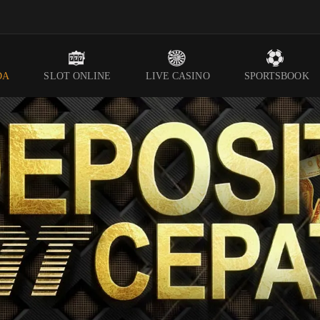
DA
SLOT ONLINE
LIVE CASINO
SPORTSBOOK