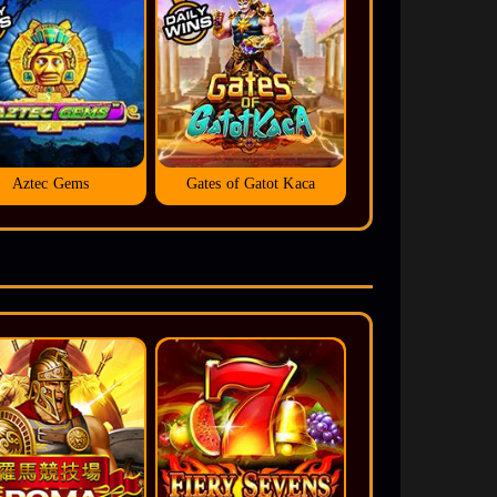
Aztec Gems
Gates of Gatot Kaca