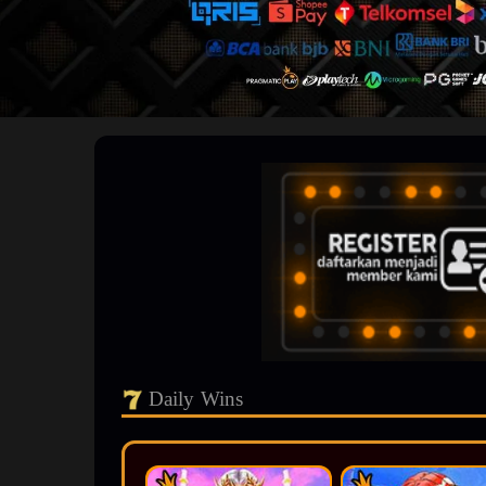
Daily Wins