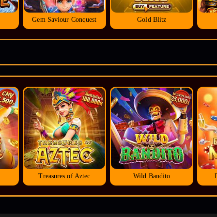
Gem Saviour Conquest
Gold Blitz
Treasures of Aztec
Wild Bandito